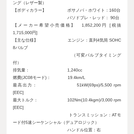
ング（レザー製）
【ボディカラー】 ボサノバ・ホワイト：160台
パソドブレ・レッド： 90台
【メーカー希望小売価格】 1,852,200円 [税抜
1,715,000円]
【主な仕様】 エンジン：直列4気筒 SOHC
8バルブ
（可変バルブタイミング
付）
排気量： 1,240cc
燃費(JC08モード)： 19.4km/L
最高出力： 51kW(69ps)/5,500 rpm
[EEC]
最大トルク： 102Nm(10.4kgm)/3,000 rpm
[EEC]
トランスミッション：ATモ
ード付5速シーケンシャル（デュアロジック）
ハンドル位置：右