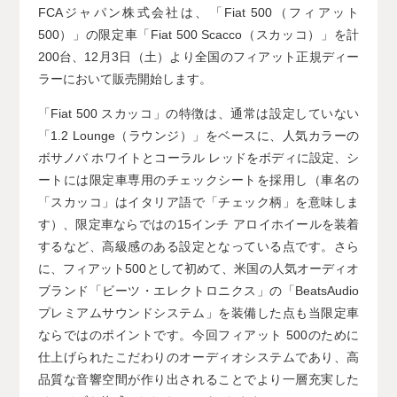
FCAジャパン株式会社は、「Fiat 500（フィアット
500）」の限定車「Fiat 500 Scacco（スカッコ）」を計
200台、12月3日（土）より全国のフィアット正規ディー
ラーにおいて販売開始します。
「Fiat 500 スカッコ」の特徴は、通常は設定していない
「1.2 Lounge（ラウンジ）」をベースに、人気カラーの
ボサノバ ホワイトとコーラル レッドをボディに設定、シ
ートには限定車専用のチェックシートを採用し（車名の
「スカッコ」はイタリア語で「チェック柄」を意味しま
す）、限定車ならではの15インチ アロイホイールを装着
するなど、高級感のある設定となっている点です。さら
に、フィアット500として初めて、米国の人気オーディオ
ブランド「ビーツ・エレクトロニクス」の「BeatsAudio
プレミアムサウンドシステム」を装備した点も当限定車
ならではのポイントです。今回フィアット 500のために
仕上げられたこだわりのオーディオシステムであり、高
品質な音響空間が作り出されることでより一層充実した