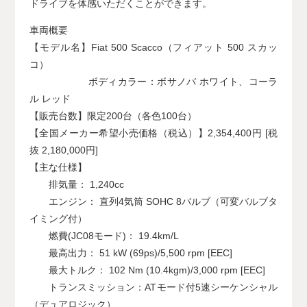
ドライブを体感いただくことができます。
車両概要
【モデル名】Fiat 500 Scacco（フィアット 500 スカッ
コ）
ボディカラー：ボサノバ ホワイト、コーラ
ル レッド
【販売台数】限定200台（各色100台）
【全国メーカー希望小売価格（税込）】2,354,400円 [税
抜 2,180,000円]
【主な仕様】
排気量： 1,240cc
エンジン： 直列4気筒 SOHC 8バルブ（可変バルブタ
イミング付）
燃費(JC08モード)： 19.4km/L
最高出力： 51 kW (69ps)/5,500 rpm [EEC]
最大トルク： 102 Nm (10.4kgm)/3,000 rpm [EEC]
トランスミッション：ATモード付5速シーケンシャル
（デュアロジック）